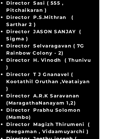
Director Sasi ( 555 ,
Pitchaikaran )
Director P.S.Mithran (
Sarthar 2 )
Director JASON SANJAY (
Sigma )
Director Selvaragavan ( 7G
Rainbow Colony - 2)
Director H. Vinodh ( Thunivu
)
Director T J Gnanavel (
Kootathil Oruthan ,Veataiyan
)
Director A.R.K Saravanan
(MaragathaNanayam 1,2)
Director Prabhu Solomon
(Mambo)
Director Magizh Thirumeni (
Meegaman , Vidaamuyarchi )
Director Jeethu joseph (