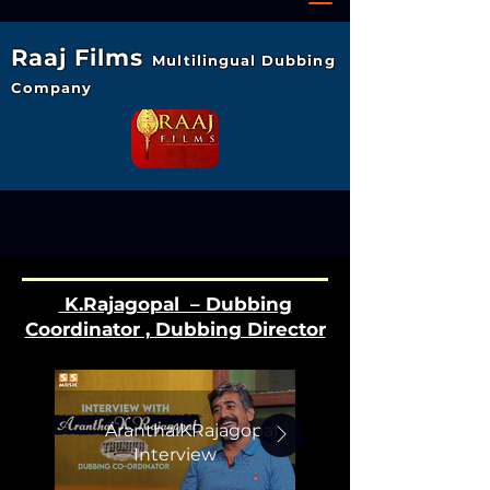
Raaj Films
Multilingual Dubbing
Company
K.Rajagopal – Dubbing
Coordinator , Dubbing Director
AranthaiKRajagopal
Interview