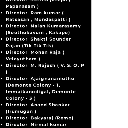
Papanasam )
Director Ram kumar (
Ratsasan , Mundaspatti )
Director Nalan Kumarasamy
(Soothukavum , Kakapo)
Director Shakti Sounder
Rajan (Tik Tik Tik)
Director Mohan Raja (
Velayutham )
Director M. Rajesh ( V. S. O. P
)
Director Ajaignanamuthu
(Demonte Colony - 1,
Immaikanodigal, Demonte
Colony - 3 )
Director Anand Shankar
(Irumugan )
Director Bakyaraj (Remo)
Director Nirmal kumar