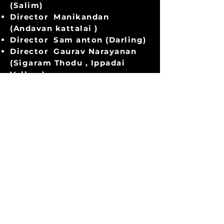
(Salim)
Director Manikandan
(Andavan kattalai )
Director Sam anton (Darling)
Director Gaurav Narayanan
(Sigaram Thodu , Ippadai
Vellum)
Director Ravikumar ( Indru
netru naalai )
Director Venkat Prabhu
(Chennai 28 -2)
Director Kannan (Settai, Evan
Thanthiran)
Director Arunkumar
(Sethupathi)
Director Arunvaithiyanathan
(Kalyana samaiyalsatham ,
Nipunan)
Director Seenu Ramasamy
(Thenmerkku paruvakatru)